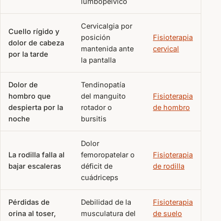
lumbopélvico
Cervicalgia por
Cuello rígido y
posición
Fisioterapia
dolor de cabeza
mantenida ante
cervical
por la tarde
la pantalla
Dolor de
Tendinopatía
hombro que
del manguito
Fisioterapia
despierta por la
rotador o
de hombro
noche
bursitis
Dolor
La rodilla falla al
femoropatelar o
Fisioterapia
bajar escaleras
déficit de
de rodilla
cuádriceps
Pérdidas de
Debilidad de la
Fisioterapia
orina al toser,
musculatura del
de suelo