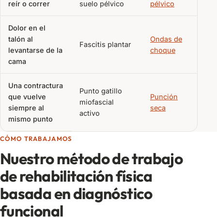
reír o correr
suelo pélvico
pélvico
Dolor en el
talón al
Ondas de
Fascitis plantar
levantarse de la
choque
cama
Una contractura
Punto gatillo
que vuelve
Punción
miofascial
siempre al
seca
activo
mismo punto
CÓMO TRABAJAMOS
Nuestro método de trabajo
de rehabilitación física
basada en diagnóstico
funcional